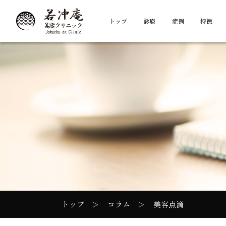
トップ
診療
症例
特徴
トップ
コラム
美容点滴