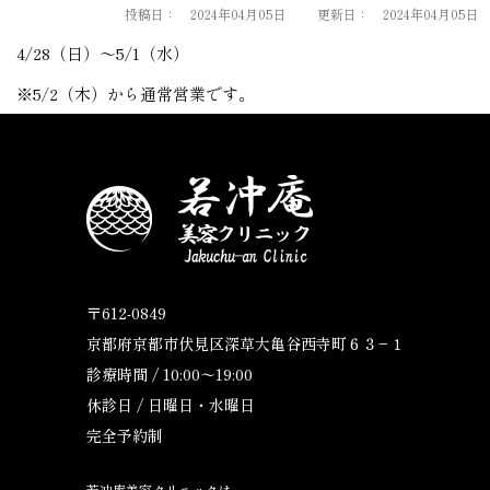
投稿日：
2024年04月05日
更新日：
2024年04月05日
料金
4/28（日）〜5/1（水）
※5/2（木）から通常営業です。
コラム
FAQ
採用
お問い合わせ
〒612-0849
京都府京都市伏見区深草大亀谷西寺町６３−１
075-606-2551
電話
診療時間 / 10:00〜19:00
休診日 / 日曜日・水曜日
LINEでご予約
完全予約制
若冲庵美容クリニックは