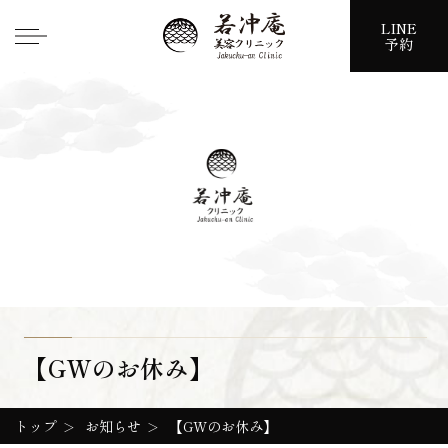
LINE
予約
JP
EN
CH
トップ
診療
症例
特徴
【GWのお休み】
医師
アクセス
トップ
お知らせ
【GWのお休み】